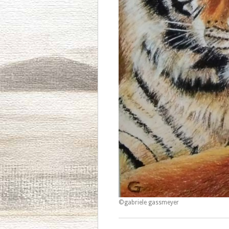
©gabriele gassmeyer