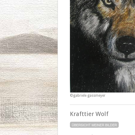
©gabriele gassmeyer
Krafttier Wolf
ÜBERSICHT MEINER BILDER